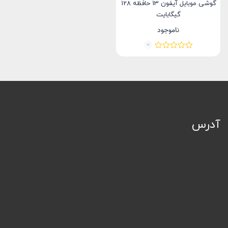
گوشی موبایل آیفون 13 حافظه 128
گیگابایت
ناموجود
0
آدرس