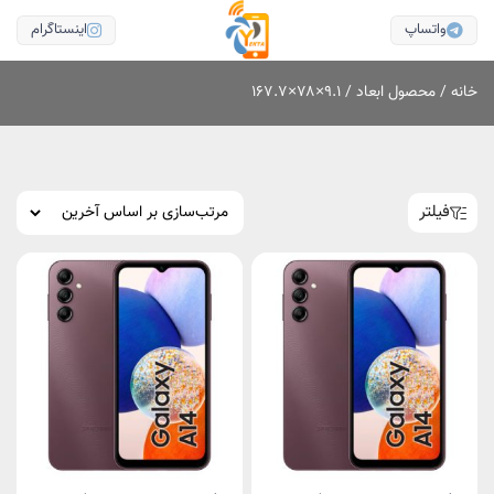
واتساپ
اینستاگرام
خانه
/ محصول ابعاد / ۹.۱×۷۸×۱۶۷.۷
فیلتر